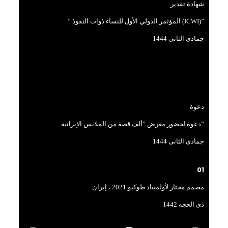
شهادة تقدير
” المؤتمر الدولي الأول للنساء ذوات النفوذ (ICWI)”
جمادی الثانی 1444
دعوة
دعوة لحضور معرض ”ألف قصة من الملابس الإيرانية”
جمادی الثانی 1444
01
مصمم مختار لأولمبياد طوكيو 2021 ، إير
ا
ن
ذی الحجه 1442